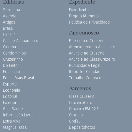
Editorias
Expediente
Sorocaba
Expediente
Agenda
Projeto Memória
Artigos
Política de Privacidade
Brasil
Fale conosco
Canal 1
Casa e Acabamento
Fale com o Cruzeiro
Cinema
Atendimento ao Assinante
Condomínios
Anuncie no Cruzeiro
Cruzeirinho
Anuncie no ClassiCruzeiro
Do Leitor
Publicidade Legal
Educação
Repórter Cidadão
Educa Mais Brasil
Trabalhe Conosco
Esporte
Parceiros
Economia
Editorial
ClassiCruzeiro
Exterior
CruzeiroCard
Guia Saúde
Cruzeiro FM 92.3
Informação Livre
CruxLab
Letra Viva
Grafsul
Magnus Futsal
Depositphotos