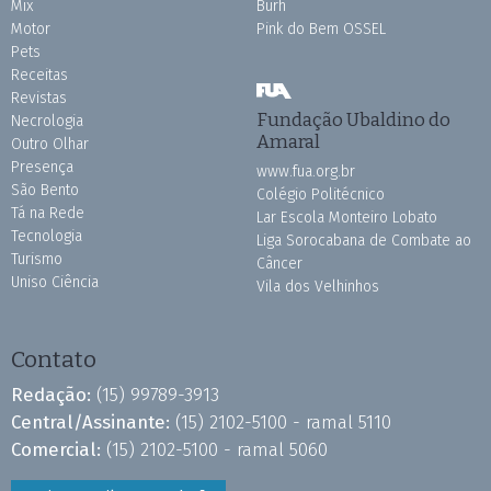
Mix
Burh
Motor
Pink do Bem OSSEL
Pets
Receitas
Revistas
Fundação Ubaldino do
Necrologia
Amaral
Outro Olhar
Presença
www.fua.org.br
São Bento
Colégio Politécnico
Tá na Rede
Lar Escola Monteiro Lobato
Tecnologia
Liga Sorocabana de Combate ao
Turismo
Câncer
Uniso Ciência
Vila dos Velhinhos
Contato
Redação:
(15) 99789-3913
Central/Assinante:
(15) 2102-5100 - ramal 5110
Comercial:
(15) 2102-5100 - ramal 5060