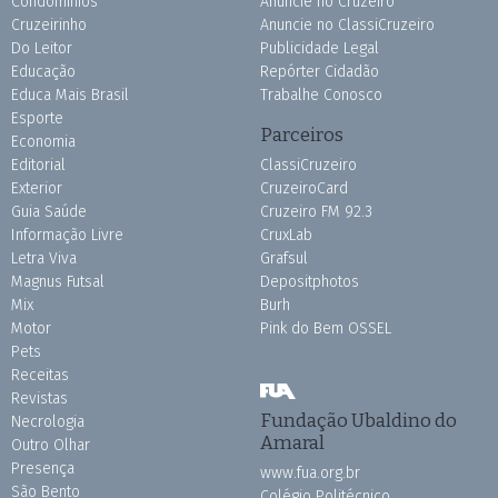
Condomínios
Anuncie no Cruzeiro
Cruzeirinho
Anuncie no ClassiCruzeiro
Do Leitor
Publicidade Legal
Educação
Repórter Cidadão
Educa Mais Brasil
Trabalhe Conosco
Esporte
Parceiros
Economia
Editorial
ClassiCruzeiro
Exterior
CruzeiroCard
Guia Saúde
Cruzeiro FM 92.3
Informação Livre
CruxLab
Letra Viva
Grafsul
Magnus Futsal
Depositphotos
Mix
Burh
Motor
Pink do Bem OSSEL
Pets
Receitas
Revistas
Fundação Ubaldino do
Necrologia
Amaral
Outro Olhar
Presença
www.fua.org.br
São Bento
Colégio Politécnico