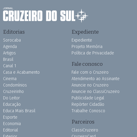
Editorias
Expediente
Sorocaba
Expediente
Agenda
Projeto Memória
Artigos
Política de Privacidade
Brasil
Fale conosco
Canal 1
Casa e Acabamento
Fale com o Cruzeiro
Cinema
Atendimento ao Assinante
Condomínios
Anuncie no Cruzeiro
Cruzeirinho
Anuncie no ClassiCruzeiro
Do Leitor
Publicidade Legal
Educação
Repórter Cidadão
Educa Mais Brasil
Trabalhe Conosco
Esporte
Parceiros
Economia
Editorial
ClassiCruzeiro
Exterior
CruzeiroCard