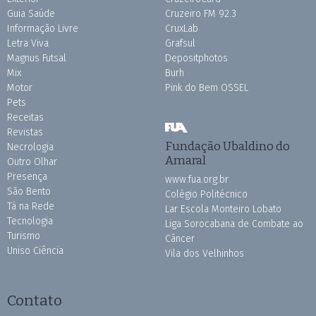
Guia Saúde
Cruzeiro FM 92.3
Informação Livre
CruxLab
Letra Viva
Grafsul
Magnus Futsal
Depositphotos
Mix
Burh
Motor
Pink do Bem OSSEL
Pets
Receitas
Revistas
Fundação Ubaldino do
Necrologia
Amaral
Outro Olhar
Presença
www.fua.org.br
São Bento
Colégio Politécnico
Tá na Rede
Lar Escola Monteiro Lobato
Tecnologia
Liga Sorocabana de Combate ao
Turismo
Câncer
Uniso Ciência
Vila dos Velhinhos
Contato