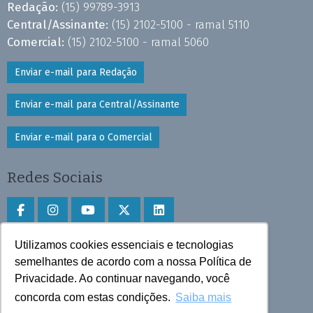
Redação:
(15) 99789-3913
Central/Assinante:
(15) 2102-5100 - ramal 5110
Comercial:
(15) 2102-5100 - ramal 5060
Enviar e-mail para Redação
Enviar e-mail para Central/Assinante
Enviar e-mail para o Comercial
Redes Sociais
Utilizamos cookies essenciais e tecnologias
Faça download do aplicativo
semelhantes de acordo com a nossa Política de
Privacidade. Ao continuar navegando, você
Play Store e App Store
concorda com estas condições.
Saiba mais