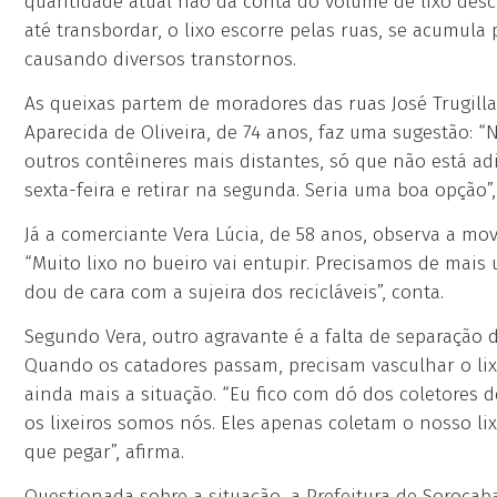
quantidade atual não dá conta do volume de lixo desc
até transbordar, o lixo escorre pelas ruas, se acumula
causando diversos transtornos.
As queixas partem de moradores das ruas José Trugill
Aparecida de Oliveira, de 74 anos, faz uma sugestão: 
outros contêineres mais distantes, só que não está 
sexta-feira e retirar na segunda. Seria uma boa opção”,
Já a comerciante Vera Lúcia, de 58 anos, observa a m
“Muito lixo no bueiro vai entupir. Precisamos de mais 
dou de cara com a sujeira dos recicláveis”, conta.
Segundo Vera, outro agravante é a falta de separação d
Quando os catadores passam, precisam vasculhar o lixo
ainda mais a situação. “Eu fico com dó dos coletores de 
os lixeiros somos nós. Eles apenas coletam o nosso lix
que pegar”, afirma.
Questionada sobre a situação, a Prefeitura de Soroca