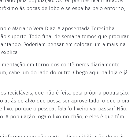
artado pela população. Os recipientes ficam lotados
 próximo às bocas de lobo e se espalha pelo entorno,
ano e Mariano Vera Diaz. A aposentada Teresinha
“Não suporto. Todo final de semana temos que procurar
adiantando. Poderiam pensar em colocar um a mais na
 explica.
ovimentação em torno dos contêineres diariamente.
um, cabe um do lado do outro. Chego aqui na loja e já
os recicláveis, que não é feita pela própria população.
 atrás de algo que possa ser aproveitado, o que piora
lixo, porque o pessoal fala ‘o lixeiro vai passar’. Não,
o. A população joga o lixo no chão, e eles é que têm
ba informou que não nega a disponibilização de mais