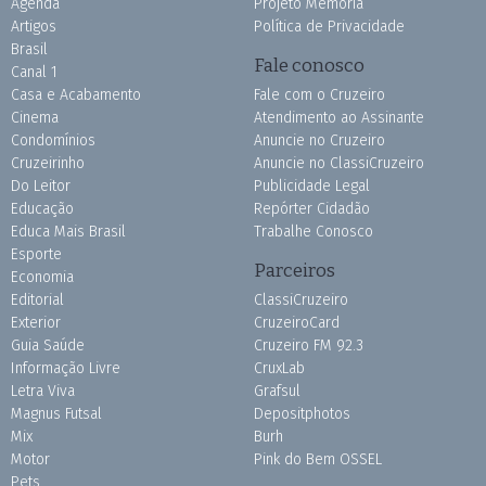
Agenda
Projeto Memória
Artigos
Política de Privacidade
Brasil
Fale conosco
Canal 1
Casa e Acabamento
Fale com o Cruzeiro
Cinema
Atendimento ao Assinante
Condomínios
Anuncie no Cruzeiro
Cruzeirinho
Anuncie no ClassiCruzeiro
Do Leitor
Publicidade Legal
Educação
Repórter Cidadão
Educa Mais Brasil
Trabalhe Conosco
Esporte
Parceiros
Economia
Editorial
ClassiCruzeiro
Exterior
CruzeiroCard
Guia Saúde
Cruzeiro FM 92.3
Informação Livre
CruxLab
Letra Viva
Grafsul
Magnus Futsal
Depositphotos
Mix
Burh
Motor
Pink do Bem OSSEL
Pets