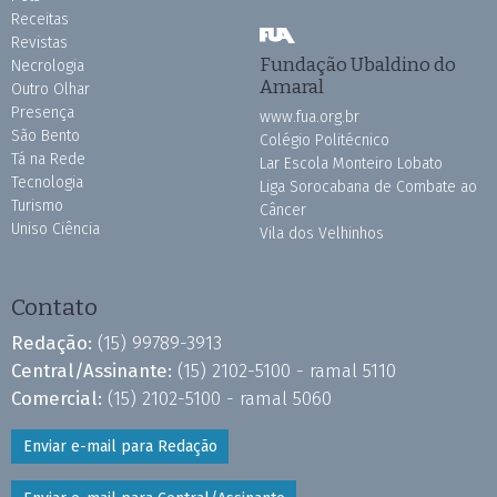
Receitas
Revistas
Fundação Ubaldino do
Necrologia
Amaral
Outro Olhar
Presença
www.fua.org.br
São Bento
Colégio Politécnico
Tá na Rede
Lar Escola Monteiro Lobato
Tecnologia
Liga Sorocabana de Combate ao
Turismo
Câncer
Uniso Ciência
Vila dos Velhinhos
Contato
Redação:
(15) 99789-3913
Central/Assinante:
(15) 2102-5100 - ramal 5110
Comercial:
(15) 2102-5100 - ramal 5060
Enviar e-mail para Redação