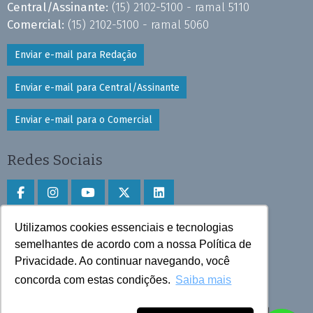
Central/Assinante:
(15) 2102-5100 - ramal 5110
Comercial:
(15) 2102-5100 - ramal 5060
Enviar e-mail para Redação
Enviar e-mail para Central/Assinante
Enviar e-mail para o Comercial
Redes Sociais
Utilizamos cookies essenciais e tecnologias
Faça download do aplicativo
semelhantes de acordo com a nossa Política de
Privacidade. Ao continuar navegando, você
Play Store e App Store
concorda com estas condições.
Saiba mais
Todos os direitos reservados © 2025 Cruzeiro do Sul