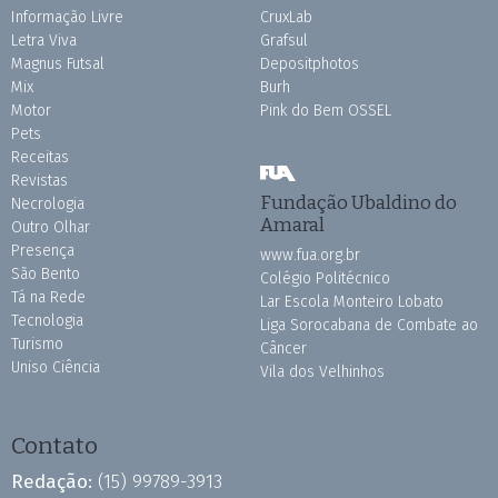
Informação Livre
CruxLab
Letra Viva
Grafsul
Magnus Futsal
Depositphotos
Mix
Burh
Motor
Pink do Bem OSSEL
Pets
Receitas
Revistas
Fundação Ubaldino do
Necrologia
Amaral
Outro Olhar
Presença
www.fua.org.br
São Bento
Colégio Politécnico
Tá na Rede
Lar Escola Monteiro Lobato
Tecnologia
Liga Sorocabana de Combate ao
Turismo
Câncer
Uniso Ciência
Vila dos Velhinhos
Contato
Redação:
(15) 99789-3913