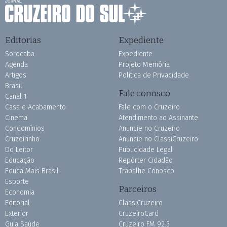
Editorias
Expediente
Sorocaba
Expediente
Agenda
Projeto Memória
Artigos
Política de Privacidade
Brasil
Fale conosco
Canal 1
Casa e Acabamento
Fale com o Cruzeiro
Cinema
Atendimento ao Assinante
Condomínios
Anuncie no Cruzeiro
Cruzeirinho
Anuncie no ClassiCruzeiro
Do Leitor
Publicidade Legal
Educação
Repórter Cidadão
Educa Mais Brasil
Trabalhe Conosco
Esporte
Parceiros
Economia
Editorial
ClassiCruzeiro
Exterior
CruzeiroCard
Guia Saúde
Cruzeiro FM 92.3