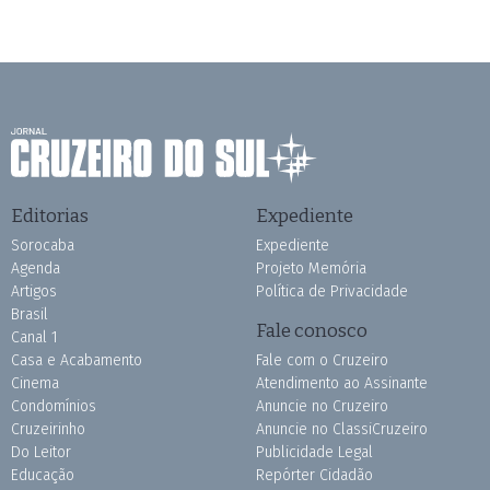
Editorias
Expediente
Sorocaba
Expediente
Agenda
Projeto Memória
Artigos
Política de Privacidade
Brasil
Fale conosco
Canal 1
Casa e Acabamento
Fale com o Cruzeiro
Cinema
Atendimento ao Assinante
Condomínios
Anuncie no Cruzeiro
Cruzeirinho
Anuncie no ClassiCruzeiro
Do Leitor
Publicidade Legal
Educação
Repórter Cidadão