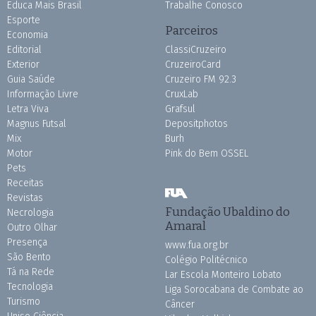
Educa Mais Brasil
Trabalhe Conosco
Esporte
Parceiros
Economia
Editorial
ClassiCruzeiro
Exterior
CruzeiroCard
Guia Saúde
Cruzeiro FM 92.3
Informação Livre
CruxLab
Letra Viva
Grafsul
Magnus Futsal
Depositphotos
Mix
Burh
Motor
Pink do Bem OSSEL
Pets
Receitas
Revistas
Fundação Ubaldino do
Necrologia
Amaral
Outro Olhar
Presença
www.fua.org.br
São Bento
Colégio Politécnico
Tá na Rede
Lar Escola Monteiro Lobato
Tecnologia
Liga Sorocabana de Combate ao
Turismo
Câncer