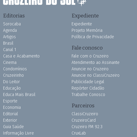
Editorias
Expediente
Sorocaba
Expediente
Agenda
Projeto Memória
Artigos
Política de Privacidade
Brasil
Fale conosco
Canal 1
Casa e Acabamento
Fale com o Cruzeiro
Cinema
Atendimento ao Assinante
Condomínios
Anuncie no Cruzeiro
Cruzeirinho
Anuncie no ClassiCruzeiro
Do Leitor
Publicidade Legal
Educação
Repórter Cidadão
Educa Mais Brasil
Trabalhe Conosco
Esporte
Parceiros
Economia
Editorial
ClassiCruzeiro
Exterior
CruzeiroCard
Guia Saúde
Cruzeiro FM 92.3
Informação Livre
CruxLab