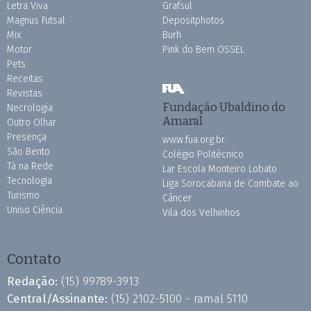
Letra Viva
Grafsul
Magnus Futsal
Depositphotos
Mix
Burh
Motor
Pink do Bem OSSEL
Pets
Receitas
Revistas
Fundação Ubaldino do
Necrologia
Amaral
Outro Olhar
Presença
www.fua.org.br
São Bento
Colégio Politécnico
Tá na Rede
Lar Escola Monteiro Lobato
Tecnologia
Liga Sorocabana de Combate ao
Turismo
Câncer
Uniso Ciência
Vila dos Velhinhos
Contato
Redação:
(15) 99789-3913
Central/Assinante:
(15) 2102-5100 - ramal 5110