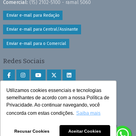
Comercial:
(15) 2102-5100 - ramal 5060
Enviar e-mail para Redação
Enviar e-mail para Central/Assinante
Enviar e-mail para o Comercial
Redes Sociais
Utilizamos cookies essenciais e tecnologias
Faça download do aplicativo
semelhantes de acordo com a nossa Política de
Privacidade. Ao continuar navegando, você
Play Store e App Store
concorda com estas condições.
Saiba mais
Todos os direitos reservados © 2025 Cruzeiro do Sul
Recusar Cookies
Aceitar Cookies