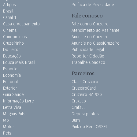
Artigos
Política de Privacidade
Brasil
Fale conosco
Canal 1
Casa e Acabamento
Fale com o Cruzeiro
Cinema
Atendimento ao Assinante
Condomínios
Anuncie no Cruzeiro
Cruzeirinho
Anuncie no ClassiCruzeiro
Do Leitor
Publicidade Legal
Educação
Repórter Cidadão
Educa Mais Brasil
Trabalhe Conosco
Esporte
Parceiros
Economia
Editorial
ClassiCruzeiro
Exterior
CruzeiroCard
Guia Saúde
Cruzeiro FM 92.3
Informação Livre
CruxLab
Letra Viva
Grafsul
Magnus Futsal
Depositphotos
Mix
Burh
Motor
Pink do Bem OSSEL
Pets