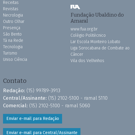
Receitas
Revistas
Fundação Ubaldino do
Necrologia
Amaral
Outro Olhar
Presença
www.fua.org.br
São Bento
Colégio Politécnico
Tá na Rede
Lar Escola Monteiro Lobato
Tecnologia
Liga Sorocabana de Combate ao
Turismo
Câncer
Uniso Ciência
Vila dos Velhinhos
Contato
Redação:
(15) 99789-3913
Central/Assinante:
(15) 2102-5100 - ramal 5110
Comercial:
(15) 2102-5100 - ramal 5060
Enviar e-mail para Redação
Enviar e-mail para Central/Assinante