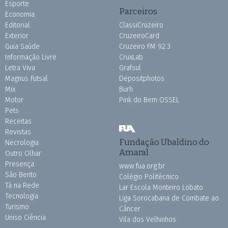
Esporte
Parceiros
Economia
Editorial
ClassiCruzeiro
Exterior
CruzeiroCard
Guia Saúde
Cruzeiro FM 92.3
Informação Livre
CruxLab
Letra Viva
Grafsul
Magnus Futsal
Depositphotos
Mix
Burh
Motor
Pink do Bem OSSEL
Pets
Receitas
Revistas
Fundação Ubaldino do
Necrologia
Amaral
Outro Olhar
Presença
www.fua.org.br
São Bento
Colégio Politécnico
Tá na Rede
Lar Escola Monteiro Lobato
Tecnologia
Liga Sorocabana de Combate ao
Turismo
Câncer
Uniso Ciência
Vila dos Velhinhos