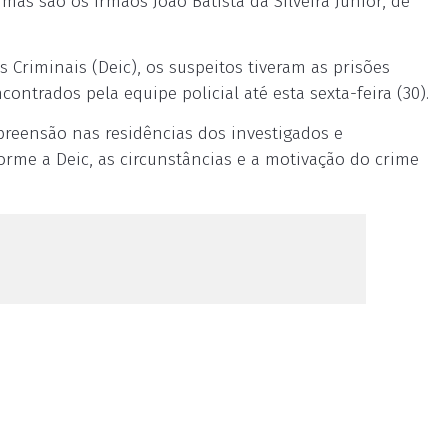
imas são os irmãos João Batista da Silveira Junior, de
 Criminais (Deic), os suspeitos tiveram as prisões
ontrados pela equipe policial até esta sexta-feira (30).
reensão nas residências dos investigados e
forme a Deic, as circunstâncias e a motivação do crime