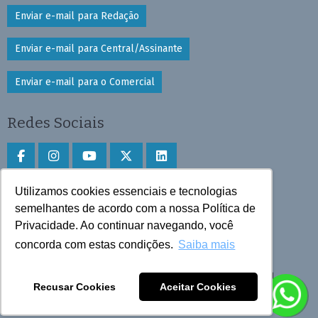
Enviar e-mail para Redação
Enviar e-mail para Central/Assinante
Enviar e-mail para o Comercial
Redes Sociais
Utilizamos cookies essenciais e tecnologias
Faça download do aplicativo
semelhantes de acordo com a nossa Política de
Privacidade. Ao continuar navegando, você
Play Store e App Store
concorda com estas condições.
Saiba mais
Todos os direitos reservados © 2025 Cruzeiro do Sul
Recusar Cookies
Aceitar Cookies