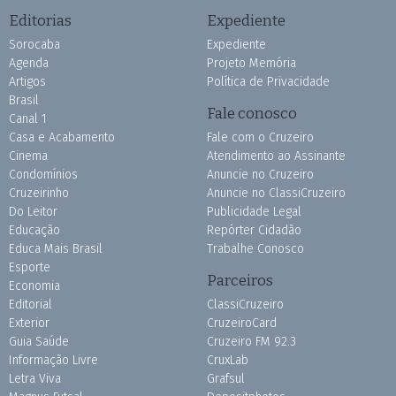
Editorias
Expediente
Sorocaba
Expediente
Agenda
Projeto Memória
Artigos
Política de Privacidade
Brasil
Fale conosco
Canal 1
Casa e Acabamento
Fale com o Cruzeiro
Cinema
Atendimento ao Assinante
Condomínios
Anuncie no Cruzeiro
Cruzeirinho
Anuncie no ClassiCruzeiro
Do Leitor
Publicidade Legal
Educação
Repórter Cidadão
Educa Mais Brasil
Trabalhe Conosco
Esporte
Parceiros
Economia
Editorial
ClassiCruzeiro
Exterior
CruzeiroCard
Guia Saúde
Cruzeiro FM 92.3
Informação Livre
CruxLab
Letra Viva
Grafsul