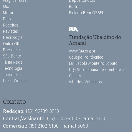
Magnus Futsal
Depositphotos
Mix
Burh
Motor
Pink do Bem OSSEL
Pets
Receitas
Revistas
Fundação Ubaldino do
Necrologia
Amaral
Outro Olhar
Presença
www.fua.org.br
São Bento
Colégio Politécnico
Tá na Rede
Lar Escola Monteiro Lobato
Tecnologia
Liga Sorocabana de Combate ao
Turismo
Câncer
Uniso Ciência
Vila dos Velhinhos
Contato
Redação:
(15) 99789-3913
Central/Assinante:
(15) 2102-5100 - ramal 5110
Comercial:
(15) 2102-5100 - ramal 5060