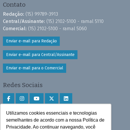
Contato
Redação:
(15) 99789-3913
Central/Assinante:
(15) 2102-5100 - ramal 5110
Comercial:
(15) 2102-5100 - ramal 5060
Enviar e-mail para Redação
Enviar e-mail para Central/Assinante
Enviar e-mail para o Comercial
Redes Sociais
Utilizamos cookies essenciais e tecnologias
Faça download do aplicativo
semelhantes de acordo com a nossa Política de
Play Store e App Store
Privacidade. Ao continuar navegando, você