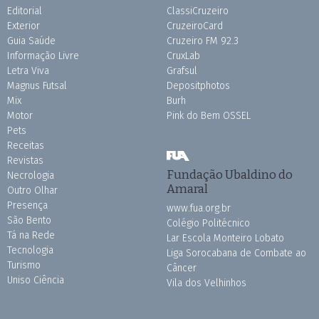
Editorial
ClassiCruzeiro
Exterior
CruzeiroCard
Guia Saúde
Cruzeiro FM 92.3
Informação Livre
CruxLab
Letra Viva
Grafsul
Magnus Futsal
Depositphotos
Mix
Burh
Motor
Pink do Bem OSSEL
Pets
Receitas
Revistas
Fundação Ubaldino do
Necrologia
Amaral
Outro Olhar
Presença
www.fua.org.br
São Bento
Colégio Politécnico
Tá na Rede
Lar Escola Monteiro Lobato
Tecnologia
Liga Sorocabana de Combate ao
Turismo
Câncer
Uniso Ciência
Vila dos Velhinhos