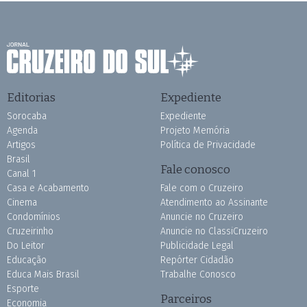
Editorias
Expediente
Sorocaba
Expediente
Agenda
Projeto Memória
Artigos
Política de Privacidade
Brasil
Fale conosco
Canal 1
Casa e Acabamento
Fale com o Cruzeiro
Cinema
Atendimento ao Assinante
Condomínios
Anuncie no Cruzeiro
Cruzeirinho
Anuncie no ClassiCruzeiro
Do Leitor
Publicidade Legal
Educação
Repórter Cidadão
Educa Mais Brasil
Trabalhe Conosco
Esporte
Parceiros
Economia