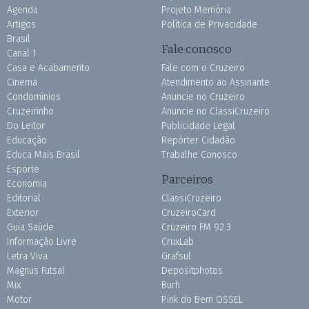
Agenda
Projeto Memória
Artigos
Política de Privacidade
Brasil
Fale conosco
Canal 1
Casa e Acabamento
Fale com o Cruzeiro
Cinema
Atendimento ao Assinante
Condomínios
Anuncie no Cruzeiro
Cruzeirinho
Anuncie no ClassiCruzeiro
Do Leitor
Publicidade Legal
Educação
Repórter Cidadão
Educa Mais Brasil
Trabalhe Conosco
Esporte
Parceiros
Economia
Editorial
ClassiCruzeiro
Exterior
CruzeiroCard
Guia Saúde
Cruzeiro FM 92.3
Informação Livre
CruxLab
Letra Viva
Grafsul
Magnus Futsal
Depositphotos
Mix
Burh
Motor
Pink do Bem OSSEL