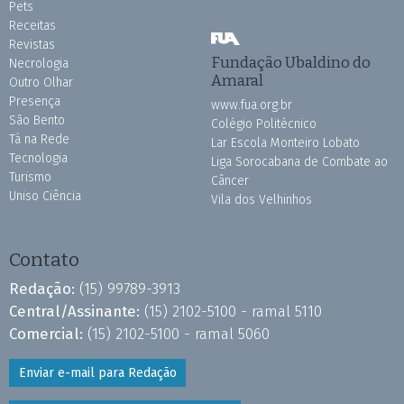
Pets
Receitas
Revistas
Fundação Ubaldino do
Necrologia
Amaral
Outro Olhar
Presença
www.fua.org.br
São Bento
Colégio Politécnico
Tá na Rede
Lar Escola Monteiro Lobato
Tecnologia
Liga Sorocabana de Combate ao
Turismo
Câncer
Uniso Ciência
Vila dos Velhinhos
Contato
Redação:
(15) 99789-3913
Central/Assinante:
(15) 2102-5100 - ramal 5110
Comercial:
(15) 2102-5100 - ramal 5060
Enviar e-mail para Redação