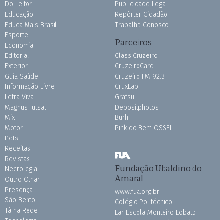
Do Leitor
Publicidade Legal
Educação
Repórter Cidadão
Educa Mais Brasil
Trabalhe Conosco
Esporte
Parceiros
Economia
Editorial
ClassiCruzeiro
Exterior
CruzeiroCard
Guia Saúde
Cruzeiro FM 92.3
Informação Livre
CruxLab
Letra Viva
Grafsul
Magnus Futsal
Depositphotos
Mix
Burh
Motor
Pink do Bem OSSEL
Pets
Receitas
Revistas
Fundação Ubaldino do
Necrologia
Amaral
Outro Olhar
Presença
www.fua.org.br
São Bento
Colégio Politécnico
Tá na Rede
Lar Escola Monteiro Lobato