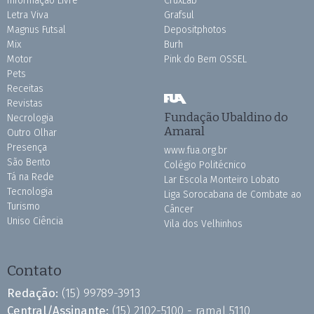
Informação Livre
CruxLab
Letra Viva
Grafsul
Magnus Futsal
Depositphotos
Mix
Burh
Motor
Pink do Bem OSSEL
Pets
Receitas
Revistas
Fundação Ubaldino do
Necrologia
Amaral
Outro Olhar
Presença
www.fua.org.br
São Bento
Colégio Politécnico
Tá na Rede
Lar Escola Monteiro Lobato
Tecnologia
Liga Sorocabana de Combate ao
Turismo
Câncer
Uniso Ciência
Vila dos Velhinhos
Contato
Redação:
(15) 99789-3913
Central/Assinante:
(15) 2102-5100 - ramal 5110