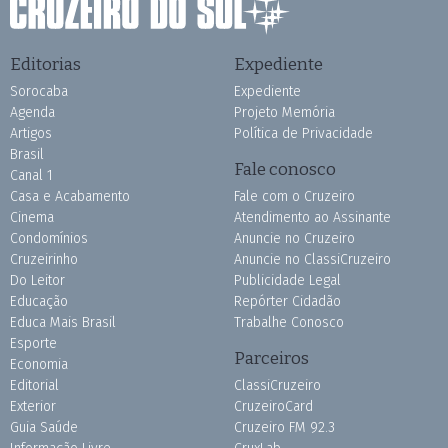
Editorias
Expediente
Sorocaba
Expediente
Agenda
Projeto Memória
Artigos
Política de Privacidade
Brasil
Fale conosco
Canal 1
Casa e Acabamento
Fale com o Cruzeiro
Cinema
Atendimento ao Assinante
Condomínios
Anuncie no Cruzeiro
Cruzeirinho
Anuncie no ClassiCruzeiro
Do Leitor
Publicidade Legal
Educação
Repórter Cidadão
Educa Mais Brasil
Trabalhe Conosco
Esporte
Parceiros
Economia
Editorial
ClassiCruzeiro
Exterior
CruzeiroCard
Guia Saúde
Cruzeiro FM 92.3