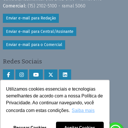
Comercial:
(15) 2102-5100 - ramal 5060
Enviar e-mail para Redação
Enviar e-mail para Central/Assinante
Enviar e-mail para o Comercial
Redes Sociais
Utilizamos cookies essenciais e tecnologias
Faça download do aplicativo
semelhantes de acordo com a nossa Política de
Play Store e App Store
Privacidade. Ao continuar navegando, você
concorda com estas condições.
Saiba mais
Todos os direitos reservados © 2025 Cruzeiro do Sul
Recusar Cookies
Aceitar Cookies