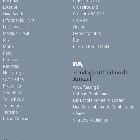
Editorial
ClassiCruzeiro
Exterior
CruzeiroCard
Guia Saúde
Cruzeiro FM 92.3
Informação Livre
CruxLab
Letra Viva
Grafsul
Magnus Futsal
Depositphotos
Mix
Burh
Motor
Pink do Bem OSSEL
Pets
Receitas
Revistas
Fundação Ubaldino do
Necrologia
Amaral
Outro Olhar
Presença
www.fua.org.br
São Bento
Colégio Politécnico
Tá na Rede
Lar Escola Monteiro Lobato
Tecnologia
Liga Sorocabana de Combate ao
Turismo
Câncer
Uniso Ciência
Vila dos Velhinhos