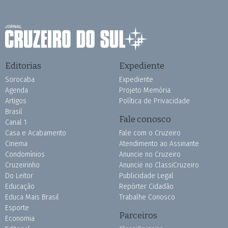
Editorias
Expediente
Sorocaba
Expediente
Agenda
Projeto Memória
Artigos
Política de Privacidade
Brasil
Fale conosco
Canal 1
Casa e Acabamento
Fale com o Cruzeiro
Cinema
Atendimento ao Assinante
Condomínios
Anuncie no Cruzeiro
Cruzeirinho
Anuncie no ClassiCruzeiro
Do Leitor
Publicidade Legal
Educação
Repórter Cidadão
Educa Mais Brasil
Trabalhe Conosco
Esporte
Parceiros
Economia