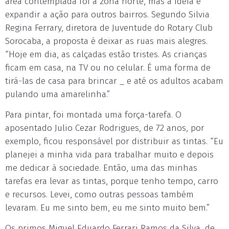
área contemplada foi a zona norte, mas a ideia é
expandir a ação para outros bairros. Segundo Silvia
Regina Ferrary, diretora de Juventude do Rotary Club
Sorocaba, a proposta é deixar as ruas mais alegres.
“Hoje em dia, as calçadas estão tristes. As crianças
ficam em casa, na TV ou no celular. É uma forma de
tirá-las de casa para brincar _ e até os adultos acabam
pulando uma amarelinha.”
Para pintar, foi montada uma força-tarefa. O
aposentado Julio Cezar Rodrigues, de 72 anos, por
exemplo, ficou responsável por distribuir as tintas. “Eu
planejei a minha vida para trabalhar muito e depois
me dedicar à sociedade. Então, uma das minhas
tarefas era levar as tintas, porque tenho tempo, carro
e recursos. Levei, como outras pessoas também
levaram. Eu me sinto bem, eu me sinto muito bem.”
Os primos Miguel Eduardo Ferrari Ramos da Silva, de