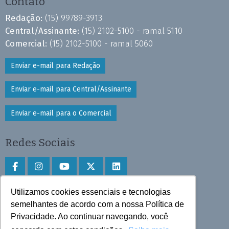
Contato
Redação:
(15) 99789-3913
Central/Assinante:
(15) 2102-5100 - ramal 5110
Comercial:
(15) 2102-5100 - ramal 5060
Enviar e-mail para Redação
Enviar e-mail para Central/Assinante
Enviar e-mail para o Comercial
Redes Sociais
Utilizamos cookies essenciais e tecnologias
Faça download do aplicativo
semelhantes de acordo com a nossa Política de
Privacidade. Ao continuar navegando, você
Play Store e App Store