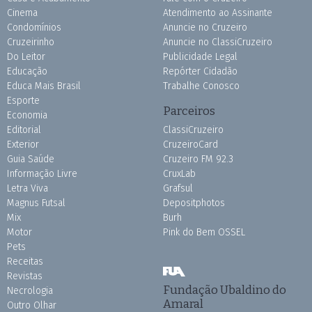
Cinema
Atendimento ao Assinante
Condomínios
Anuncie no Cruzeiro
Cruzeirinho
Anuncie no ClassiCruzeiro
Do Leitor
Publicidade Legal
Educação
Repórter Cidadão
Educa Mais Brasil
Trabalhe Conosco
Esporte
Parceiros
Economia
Editorial
ClassiCruzeiro
Exterior
CruzeiroCard
Guia Saúde
Cruzeiro FM 92.3
Informação Livre
CruxLab
Letra Viva
Grafsul
Magnus Futsal
Depositphotos
Mix
Burh
Motor
Pink do Bem OSSEL
Pets
Receitas
Revistas
Fundação Ubaldino do
Necrologia
Amaral
Outro Olhar