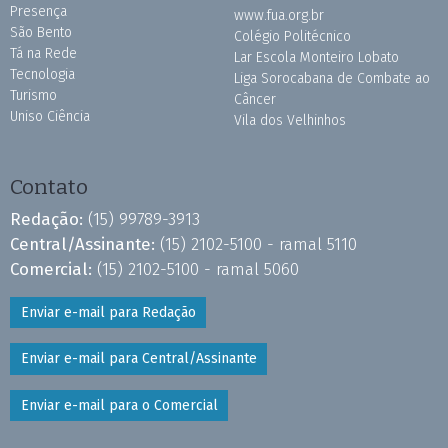
Presença
www.fua.org.br
São Bento
Colégio Politécnico
Tá na Rede
Lar Escola Monteiro Lobato
Tecnologia
Liga Sorocabana de Combate ao
Turismo
Câncer
Uniso Ciência
Vila dos Velhinhos
Contato
Redação:
(15) 99789-3913
Central/Assinante:
(15) 2102-5100 - ramal 5110
Comercial:
(15) 2102-5100 - ramal 5060
Enviar e-mail para Redação
Enviar e-mail para Central/Assinante
Enviar e-mail para o Comercial