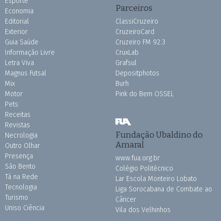
Esporte
Parceiros
Economia
Editorial
ClassiCruzeiro
Exterior
CruzeiroCard
Guia Saúde
Cruzeiro FM 92.3
Informação Livre
CruxLab
Letra Viva
Grafsul
Magnus Futsal
Depositphotos
Mix
Burh
Motor
Pink do Bem OSSEL
Pets
Receitas
Revistas
Fundação Ubaldino do
Necrologia
Amaral
Outro Olhar
Presença
www.fua.org.br
São Bento
Colégio Politécnico
Tá na Rede
Lar Escola Monteiro Lobato
Tecnologia
Liga Sorocabana de Combate ao
Turismo
Câncer
Uniso Ciência
Vila dos Velhinhos