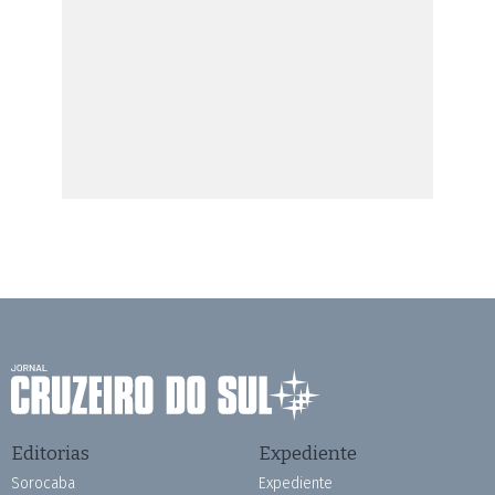
Editorias
Expediente
Sorocaba
Expediente