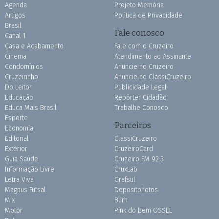
Agenda
Projeto Memória
Artigos
Política de Privacidade
Brasil
Fale conosco
Canal 1
Casa e Acabamento
Fale com o Cruzeiro
Cinema
Atendimento ao Assinante
Condomínios
Anuncie no Cruzeiro
Cruzeirinho
Anuncie no ClassiCruzeiro
Do Leitor
Publicidade Legal
Educação
Repórter Cidadão
Educa Mais Brasil
Trabalhe Conosco
Esporte
Parceiros
Economia
Editorial
ClassiCruzeiro
Exterior
CruzeiroCard
Guia Saúde
Cruzeiro FM 92.3
Informação Livre
CruxLab
Letra Viva
Grafsul
Magnus Futsal
Depositphotos
Mix
Burh
Motor
Pink do Bem OSSEL