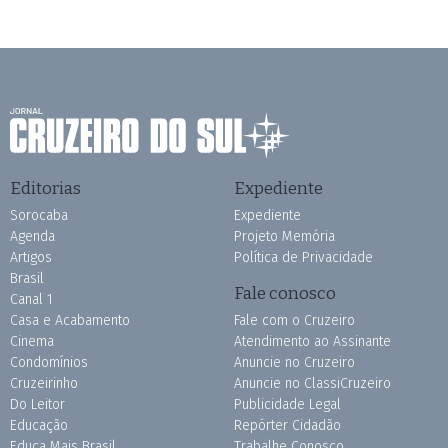
Editorias
Expediente
Sorocaba
Expediente
Agenda
Projeto Memória
Artigos
Política de Privacidade
Brasil
Fale conosco
Canal 1
Casa e Acabamento
Fale com o Cruzeiro
Cinema
Atendimento ao Assinante
Condomínios
Anuncie no Cruzeiro
Cruzeirinho
Anuncie no ClassiCruzeiro
Do Leitor
Publicidade Legal
Educação
Repórter Cidadão
Educa Mais Brasil
Trabalhe Conosco