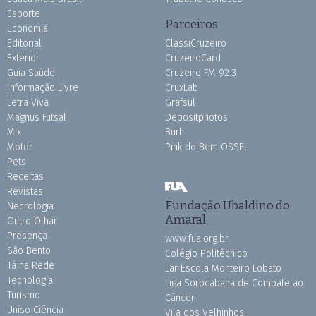
Esporte
Parceiros
Economia
Editorial
ClassiCruzeiro
Exterior
CruzeiroCard
Guia Saúde
Cruzeiro FM 92.3
Informação Livre
CruxLab
Letra Viva
Grafsul
Magnus Futsal
Depositphotos
Mix
Burh
Motor
Pink do Bem OSSEL
Pets
Receitas
Revistas
Fundação Ubaldino do
Necrologia
Amaral
Outro Olhar
Presença
www.fua.org.br
São Bento
Colégio Politécnico
Tá na Rede
Lar Escola Monteiro Lobato
Tecnologia
Liga Sorocabana de Combate ao
Turismo
Câncer
Uniso Ciência
Vila dos Velhinhos