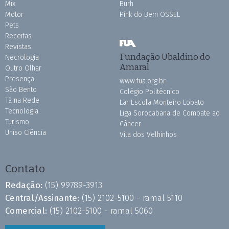
Mix
Burh
Motor
Pink do Bem OSSEL
Pets
Receitas
Revistas
Fundação Ubaldino do
Necrologia
Amaral
Outro Olhar
Presença
www.fua.org.br
São Bento
Colégio Politécnico
Tá na Rede
Lar Escola Monteiro Lobato
Tecnologia
Liga Sorocabana de Combate ao
Turismo
Câncer
Uniso Ciência
Vila dos Velhinhos
Contato
Redação:
(15) 99789-3913
Central/Assinante:
(15) 2102-5100 - ramal 5110
Comercial:
(15) 2102-5100 - ramal 5060