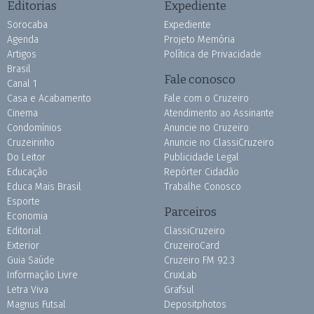
Editorias
Expediente
Sorocaba
Expediente
Agenda
Projeto Memória
Artigos
Política de Privacidade
Brasil
Fale conosco
Canal 1
Casa e Acabamento
Fale com o Cruzeiro
Cinema
Atendimento ao Assinante
Condomínios
Anuncie no Cruzeiro
Cruzeirinho
Anuncie no ClassiCruzeiro
Do Leitor
Publicidade Legal
Educação
Repórter Cidadão
Educa Mais Brasil
Trabalhe Conosco
Esporte
Parceiros
Economia
Editorial
ClassiCruzeiro
Exterior
CruzeiroCard
Guia Saúde
Cruzeiro FM 92.3
Informação Livre
CruxLab
Letra Viva
Grafsul
Magnus Futsal
Depositphotos