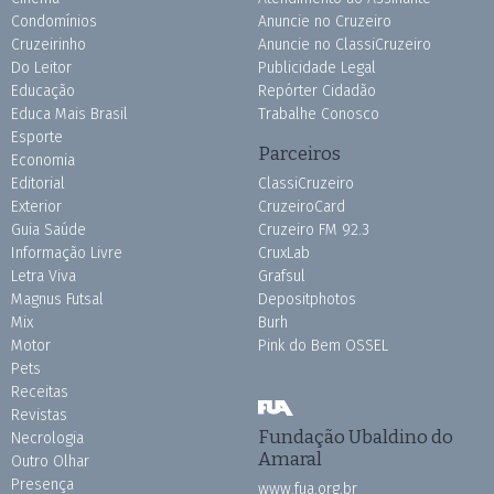
Condomínios
Anuncie no Cruzeiro
Cruzeirinho
Anuncie no ClassiCruzeiro
Do Leitor
Publicidade Legal
Educação
Repórter Cidadão
Educa Mais Brasil
Trabalhe Conosco
Esporte
Parceiros
Economia
Editorial
ClassiCruzeiro
Exterior
CruzeiroCard
Guia Saúde
Cruzeiro FM 92.3
Informação Livre
CruxLab
Letra Viva
Grafsul
Magnus Futsal
Depositphotos
Mix
Burh
Motor
Pink do Bem OSSEL
Pets
Receitas
Revistas
Fundação Ubaldino do
Necrologia
Amaral
Outro Olhar
Presença
www.fua.org.br