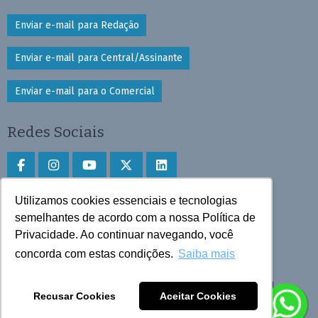
Enviar e-mail para Redação
Enviar e-mail para Central/Assinante
Enviar e-mail para o Comercial
Redes Sociais
Utilizamos cookies essenciais e tecnologias
Faça download do aplicativo
semelhantes de acordo com a nossa Política de
Privacidade. Ao continuar navegando, você
Play Store e App Store
concorda com estas condições.
Saiba mais
Todos os direitos reservados © 2025 Cruzeiro do Sul
Recusar Cookies
Aceitar Cookies