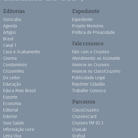
Editorias
Expediente
Sorocaba
Expediente
Agenda
Projeto Memória
Artigos
Política de Privacidade
Brasil
Fale conosco
Canal 1
Casa e Acabamento
Fale com o Cruzeiro
Cinema
Atendimento ao Assinante
Condomínios
Anuncie no Cruzeiro
Cruzeirinho
Anuncie no ClassiCruzeiro
Do Leitor
Publicidade Legal
Educação
Repórter Cidadão
Educa Mais Brasil
Trabalhe Conosco
Esporte
Parceiros
Economia
Editorial
ClassiCruzeiro
Exterior
CruzeiroCard
Guia Saúde
Cruzeiro FM 92.3
Informação Livre
CruxLab
Letra Viva
Grafsul