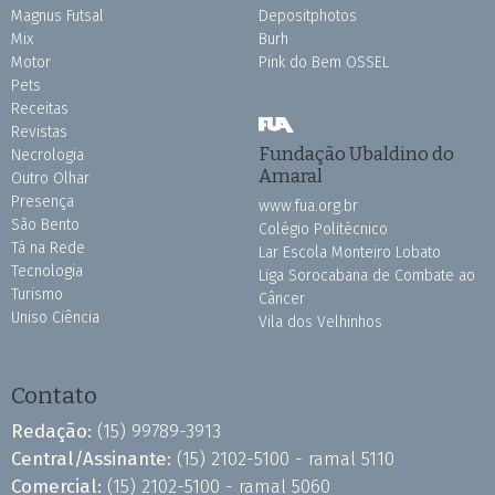
Magnus Futsal
Depositphotos
Mix
Burh
Motor
Pink do Bem OSSEL
Pets
Receitas
Revistas
Fundação Ubaldino do
Necrologia
Amaral
Outro Olhar
Presença
www.fua.org.br
São Bento
Colégio Politécnico
Tá na Rede
Lar Escola Monteiro Lobato
Tecnologia
Liga Sorocabana de Combate ao
Turismo
Câncer
Uniso Ciência
Vila dos Velhinhos
Contato
Redação:
(15) 99789-3913
Central/Assinante:
(15) 2102-5100 - ramal 5110
Comercial:
(15) 2102-5100 - ramal 5060