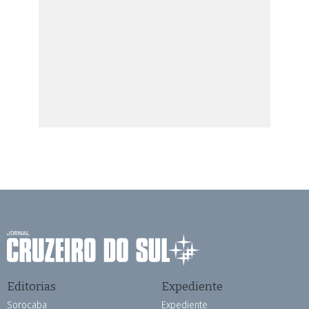
Editorias
Expediente
Sorocaba
Expediente