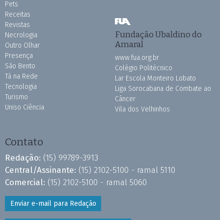
Pets
Receitas
Revistas
Fundação Ubaldino do
Necrologia
Amaral
Outro Olhar
Presença
www.fua.org.br
São Bento
Colégio Politécnico
Tá na Rede
Lar Escola Monteiro Lobato
Tecnologia
Liga Sorocabana de Combate ao
Turismo
Câncer
Uniso Ciência
Vila dos Velhinhos
Contato
Redação:
(15) 99789-3913
Central/Assinante:
(15) 2102-5100 - ramal 5110
Comercial:
(15) 2102-5100 - ramal 5060
Enviar e-mail para Redação