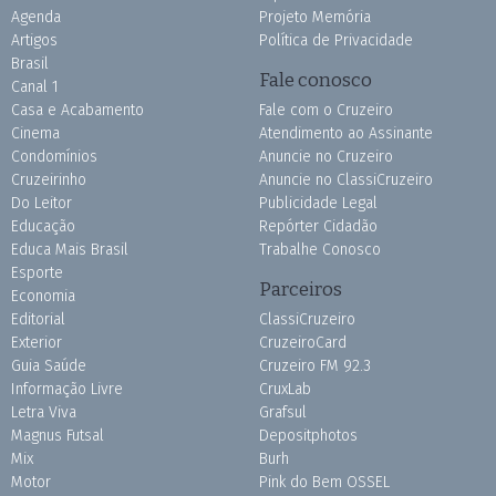
Agenda
Projeto Memória
Artigos
Política de Privacidade
Brasil
Fale conosco
Canal 1
Casa e Acabamento
Fale com o Cruzeiro
Cinema
Atendimento ao Assinante
Condomínios
Anuncie no Cruzeiro
Cruzeirinho
Anuncie no ClassiCruzeiro
Do Leitor
Publicidade Legal
Educação
Repórter Cidadão
Educa Mais Brasil
Trabalhe Conosco
Esporte
Parceiros
Economia
Editorial
ClassiCruzeiro
Exterior
CruzeiroCard
Guia Saúde
Cruzeiro FM 92.3
Informação Livre
CruxLab
Letra Viva
Grafsul
Magnus Futsal
Depositphotos
Mix
Burh
Motor
Pink do Bem OSSEL