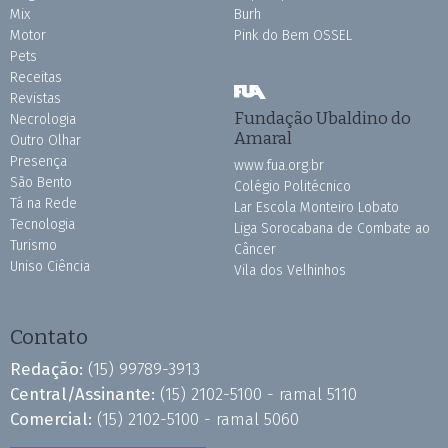
Mix
Burh
Motor
Pink do Bem OSSEL
Pets
Receitas
Revistas
Fundação Ubaldino do
Necrologia
Amaral
Outro Olhar
Presença
www.fua.org.br
São Bento
Colégio Politécnico
Tá na Rede
Lar Escola Monteiro Lobato
Tecnologia
Liga Sorocabana de Combate ao
Turismo
Câncer
Uniso Ciência
Vila dos Velhinhos
Contato
Redação:
(15) 99789-3913
Central/Assinante:
(15) 2102-5100 - ramal 5110
Comercial:
(15) 2102-5100 - ramal 5060