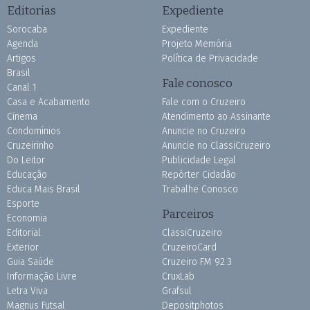
Editorias
Expediente
Sorocaba
Expediente
Agenda
Projeto Memória
Artigos
Política de Privacidade
Brasil
Fale conosco
Canal 1
Casa e Acabamento
Fale com o Cruzeiro
Cinema
Atendimento ao Assinante
Condomínios
Anuncie no Cruzeiro
Cruzeirinho
Anuncie no ClassiCruzeiro
Do Leitor
Publicidade Legal
Educação
Repórter Cidadão
Educa Mais Brasil
Trabalhe Conosco
Esporte
Parceiros
Economia
Editorial
ClassiCruzeiro
Exterior
CruzeiroCard
Guia Saúde
Cruzeiro FM 92.3
Informação Livre
CruxLab
Letra Viva
Grafsul
Magnus Futsal
Depositphotos