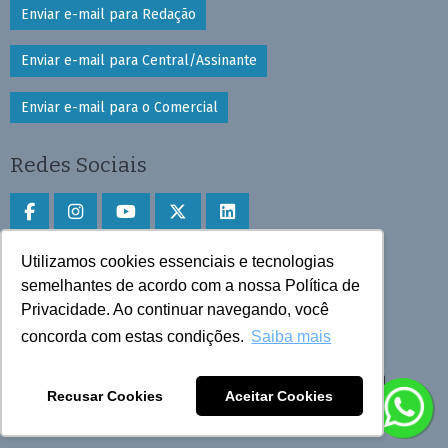
Enviar e-mail para Redação
Enviar e-mail para Central/Assinante
Enviar e-mail para o Comercial
Redes Sociais
Utilizamos cookies essenciais e tecnologias
Faça download do aplicativo
semelhantes de acordo com a nossa Política de
Privacidade. Ao continuar navegando, você
Play Store e App Store
concorda com estas condições.
Saiba mais
Todos os direitos reservados © 2025 Cruzeiro do Sul
Recusar Cookies
Aceitar Cookies