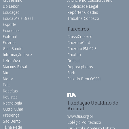
Cruzeirinho
Anuncie no ClassiCruzeiro
Do Leitor
Publicidade Legal
Educação
Repórter Cidadão
Educa Mais Brasil
Trabalhe Conosco
Esporte
Parceiros
Economia
Editorial
ClassiCruzeiro
Exterior
CruzeiroCard
Guia Saúde
Cruzeiro FM 92.3
Informação Livre
CruxLab
Letra Viva
Grafsul
Magnus Futsal
Depositphotos
Mix
Burh
Motor
Pink do Bem OSSEL
Pets
Receitas
Revistas
Fundação Ubaldino do
Necrologia
Amaral
Outro Olhar
Presença
www.fua.org.br
São Bento
Colégio Politécnico
Tá na Rede
Lar Escola Monteiro Lobato