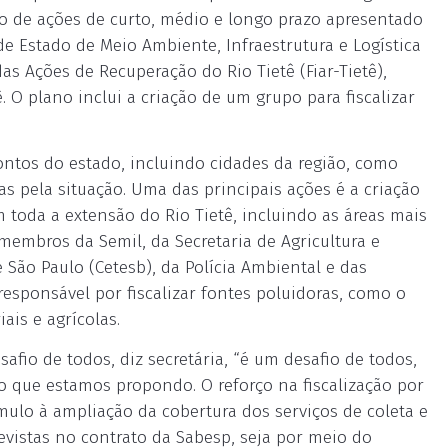
o de ações de curto, médio e longo prazo apresentado
 de Estado de Meio Ambiente, Infraestrutura e Logística
as Ações de Recuperação do Rio Tietê (Fiar-Tietê),
 O plano inclui a criação de um grupo para fiscalizar
ontos do estado, incluindo cidades da região, como
s pela situação. Uma das principais ações é a criação
m toda a extensão do Rio Tietê, incluindo as áreas mais
 membros da Semil, da Secretaria de Agricultura e
ão Paulo (Cetesb), da Polícia Ambiental e das
 responsável por fiscalizar fontes poluidoras, como o
ais e agrícolas.
safio de todos, diz secretária, “é um desafio de todos,
 o que estamos propondo. O reforço na fiscalização por
mulo à ampliação da cobertura dos serviços de coleta e
evistas no contrato da Sabesp, seja por meio do