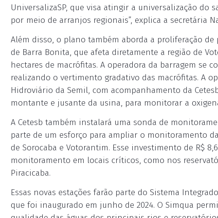
UniversalizaSP, que visa atingir a universalização do
por meio de arranjos regionais”, explica a secretária N
Além disso, o plano também aborda a proliferação de
de Barra Bonita, que afeta diretamente a região de Vo
hectares de macrófitas. A operadora da barragem se 
realizando o vertimento gradativo das macrófitas. A 
Hidroviário da Semil, com acompanhamento da Cetesb. 
montante e jusante da usina, para monitorar a oxigen
A Cetesb também instalará uma sonda de monitoramen
parte de um esforço para ampliar o monitoramento da q
de Sorocaba e Votorantim. Esse investimento de R$ 8,6
monitoramento em locais críticos, como nos reservatór
Piracicaba.
Essas novas estações farão parte do Sistema Integra
que foi inaugurado em junho de 2024. O Simqua permi
qualidade das águas dos principais rios e reservatóri