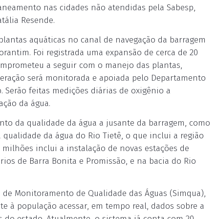
 saneamento nas cidades não atendidas pela Sabesp,
atália Resende.
 plantas aquáticas no canal de navegação da barragem
torantim. Foi registrada uma expansão de cerca de 20
comprometeu a seguir com o manejo das plantas,
operação será monitorada e apoiada pelo Departamento
Serão feitas medições diárias de oxigênio a
ação da água.
to da qualidade da água a jusante da barragem, como
ualidade da água do Rio Tietê, o que inclui a região
 milhões inclui a instalação de novas estações de
ios de Barra Bonita e Promissão, e na bacia do Rio
do de Monitoramento de Qualidade das Águas (Simqua),
te à população acessar, em tempo real, dados sobre a
os do estado. Atualmente, o sistema já conta com 20