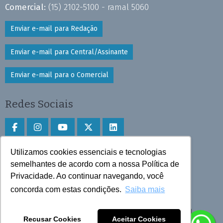
Comercial:
(15) 2102-5100 - ramal 5060
Enviar e-mail para Redação
Enviar e-mail para Central/Assinante
Enviar e-mail para o Comercial
Redes Sociais
Utilizamos cookies essenciais e tecnologias
Faça download do aplicativo
semelhantes de acordo com a nossa Política de
Play Store e App Store
Privacidade. Ao continuar navegando, você
concorda com estas condições.
Saiba mais
Todos os direitos reservados © 2025 Cruzeiro do Sul
Recusar Cookies
Aceitar Cookies