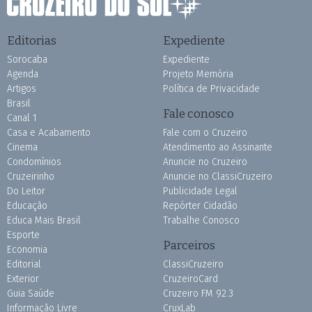
Editorias
Expediente
Sorocaba
Expediente
Agenda
Projeto Memória
Artigos
Política de Privacidade
Brasil
Fale conosco
Canal 1
Casa e Acabamento
Fale com o Cruzeiro
Cinema
Atendimento ao Assinante
Condomínios
Anuncie no Cruzeiro
Cruzeirinho
Anuncie no ClassiCruzeiro
Do Leitor
Publicidade Legal
Educação
Repórter Cidadão
Educa Mais Brasil
Trabalhe Conosco
Esporte
Parceiros
Economia
Editorial
ClassiCruzeiro
Exterior
CruzeiroCard
Guia Saúde
Cruzeiro FM 92.3
Informação Livre
CruxLab