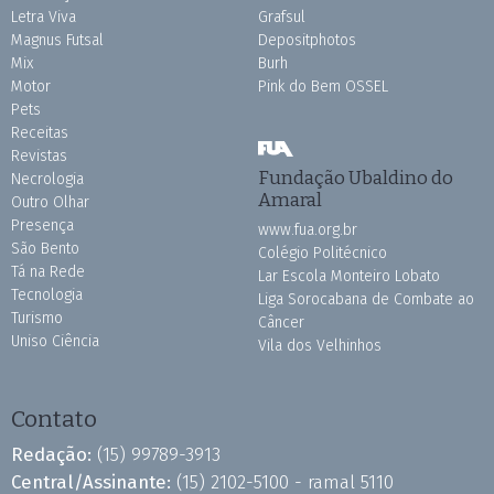
Letra Viva
Grafsul
Magnus Futsal
Depositphotos
Mix
Burh
Motor
Pink do Bem OSSEL
Pets
Receitas
Revistas
Fundação Ubaldino do
Necrologia
Amaral
Outro Olhar
Presença
www.fua.org.br
São Bento
Colégio Politécnico
Tá na Rede
Lar Escola Monteiro Lobato
Tecnologia
Liga Sorocabana de Combate ao
Turismo
Câncer
Uniso Ciência
Vila dos Velhinhos
Contato
Redação:
(15) 99789-3913
Central/Assinante:
(15) 2102-5100 - ramal 5110