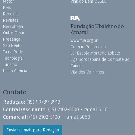
Motor
Pink do Bem OSSEL
Pets
Receitas
Revistas
Fundação Ubaldino do
Necrologia
Amaral
Outro Olhar
Presença
www.fua.org.br
São Bento
Colégio Politécnico
Tá na Rede
Lar Escola Monteiro Lobato
Tecnologia
Liga Sorocabana de Combate ao
Turismo
Câncer
Uniso Ciência
Vila dos Velhinhos
Contato
Redação:
(15) 99789-3913
Central/Assinante:
(15) 2102-5100 - ramal 5110
Comercial:
(15) 2102-5100 - ramal 5060
Enviar e-mail para Redação