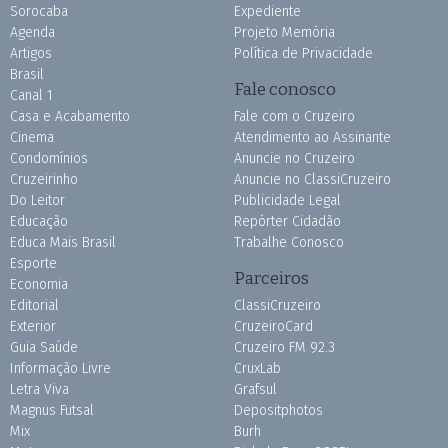
Sorocaba
Expediente
Agenda
Projeto Memória
Artigos
Política de Privacidade
Brasil
Fale conosco
Canal 1
Casa e Acabamento
Fale com o Cruzeiro
Cinema
Atendimento ao Assinante
Condomínios
Anuncie no Cruzeiro
Cruzeirinho
Anuncie no ClassiCruzeiro
Do Leitor
Publicidade Legal
Educação
Repórter Cidadão
Educa Mais Brasil
Trabalhe Conosco
Esporte
Parceiros
Economia
Editorial
ClassiCruzeiro
Exterior
CruzeiroCard
Guia Saúde
Cruzeiro FM 92.3
Informação Livre
CruxLab
Letra Viva
Grafsul
Magnus Futsal
Depositphotos
Mix
Burh