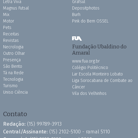
Letra Viva
Grafsul
Magnus Futsal
Depositphotos
Mix
Burh
Motor
Pink do Bem OSSEL
Pets
Receitas
Revistas
Fundação Ubaldino do
Necrologia
Amaral
Outro Olhar
Presença
www.fua.org.br
São Bento
Colégio Politécnico
Tá na Rede
Lar Escola Monteiro Lobato
Tecnologia
Liga Sorocabana de Combate ao
Turismo
Câncer
Uniso Ciência
Vila dos Velhinhos
Contato
Redação:
(15) 99789-3913
Central/Assinante:
(15) 2102-5100 - ramal 5110