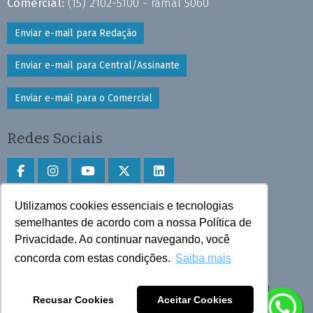
Comercial:
(15) 2102-5100 - ramal 5060
Enviar e-mail para Redação
Enviar e-mail para Central/Assinante
Enviar e-mail para o Comercial
Redes Sociais
Utilizamos cookies essenciais e tecnologias
Faça download do aplicativo
semelhantes de acordo com a nossa Política de
Privacidade. Ao continuar navegando, você
Play Store e App Store
concorda com estas condições.
Saiba mais
Todos os direitos reservados © 2025 Cruzeiro do Sul
Recusar Cookies
Aceitar Cookies