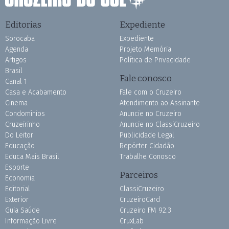
Editorias
Expediente
Sorocaba
Expediente
Agenda
Projeto Memória
Artigos
Política de Privacidade
Brasil
Fale conosco
Canal 1
Casa e Acabamento
Fale com o Cruzeiro
Cinema
Atendimento ao Assinante
Condomínios
Anuncie no Cruzeiro
Cruzeirinho
Anuncie no ClassiCruzeiro
Do Leitor
Publicidade Legal
Educação
Repórter Cidadão
Educa Mais Brasil
Trabalhe Conosco
Esporte
Parceiros
Economia
Editorial
ClassiCruzeiro
Exterior
CruzeiroCard
Guia Saúde
Cruzeiro FM 92.3
Informação Livre
CruxLab