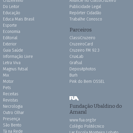
Cruzeirinho
Anuncie no ClassiCruzeiro
Do Leitor
Publicidade Legal
Educação
Repórter Cidadão
Educa Mais Brasil
Trabalhe Conosco
Esporte
Parceiros
Economia
Editorial
ClassiCruzeiro
Exterior
CruzeiroCard
Guia Saúde
Cruzeiro FM 92.3
Informação Livre
CruxLab
Letra Viva
Grafsul
Magnus Futsal
Depositphotos
Mix
Burh
Motor
Pink do Bem OSSEL
Pets
Receitas
Revistas
Fundação Ubaldino do
Necrologia
Amaral
Outro Olhar
Presença
www.fua.org.br
São Bento
Colégio Politécnico
Tá na Rede
Lar Escola Monteiro Lobato