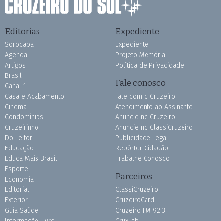
Editorias
Expediente
Sorocaba
Expediente
Agenda
Projeto Memória
Artigos
Política de Privacidade
Brasil
Fale conosco
Canal 1
Casa e Acabamento
Fale com o Cruzeiro
Cinema
Atendimento ao Assinante
Condomínios
Anuncie no Cruzeiro
Cruzeirinho
Anuncie no ClassiCruzeiro
Do Leitor
Publicidade Legal
Educação
Repórter Cidadão
Educa Mais Brasil
Trabalhe Conosco
Esporte
Parceiros
Economia
Editorial
ClassiCruzeiro
Exterior
CruzeiroCard
Guia Saúde
Cruzeiro FM 92.3
Informação Livre
CruxLab