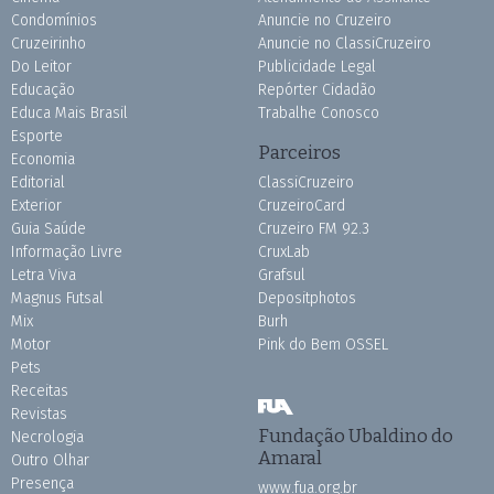
Condomínios
Anuncie no Cruzeiro
Cruzeirinho
Anuncie no ClassiCruzeiro
Do Leitor
Publicidade Legal
Educação
Repórter Cidadão
Educa Mais Brasil
Trabalhe Conosco
Esporte
Parceiros
Economia
Editorial
ClassiCruzeiro
Exterior
CruzeiroCard
Guia Saúde
Cruzeiro FM 92.3
Informação Livre
CruxLab
Letra Viva
Grafsul
Magnus Futsal
Depositphotos
Mix
Burh
Motor
Pink do Bem OSSEL
Pets
Receitas
Revistas
Fundação Ubaldino do
Necrologia
Amaral
Outro Olhar
Presença
www.fua.org.br