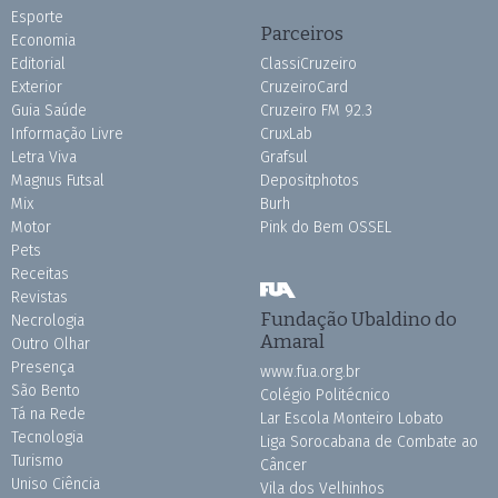
Esporte
Parceiros
Economia
Editorial
ClassiCruzeiro
Exterior
CruzeiroCard
Guia Saúde
Cruzeiro FM 92.3
Informação Livre
CruxLab
Letra Viva
Grafsul
Magnus Futsal
Depositphotos
Mix
Burh
Motor
Pink do Bem OSSEL
Pets
Receitas
Revistas
Fundação Ubaldino do
Necrologia
Amaral
Outro Olhar
Presença
www.fua.org.br
São Bento
Colégio Politécnico
Tá na Rede
Lar Escola Monteiro Lobato
Tecnologia
Liga Sorocabana de Combate ao
Turismo
Câncer
Uniso Ciência
Vila dos Velhinhos