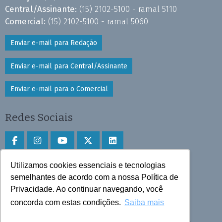
Central/Assinante:
(15) 2102-5100 - ramal 5110
Comercial:
(15) 2102-5100 - ramal 5060
Enviar e-mail para Redação
Enviar e-mail para Central/Assinante
Enviar e-mail para o Comercial
Redes Sociais
Utilizamos cookies essenciais e tecnologias
Faça download do aplicativo
semelhantes de acordo com a nossa Política de
Privacidade. Ao continuar navegando, você
Play Store e App Store
concorda com estas condições.
Saiba mais