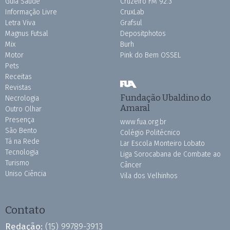
Guia Saúde
Cruzeiro FM 92.3
Informação Livre
CruxLab
Letra Viva
Grafsul
Magnus Futsal
Depositphotos
Mix
Burh
Motor
Pink do Bem OSSEL
Pets
Receitas
Revistas
Fundação Ubaldino do
Necrologia
Amaral
Outro Olhar
Presença
www.fua.org.br
São Bento
Colégio Politécnico
Tá na Rede
Lar Escola Monteiro Lobato
Tecnologia
Liga Sorocabana de Combate ao
Turismo
Câncer
Uniso Ciência
Vila dos Velhinhos
Contato
Redação:
(15) 99789-3913