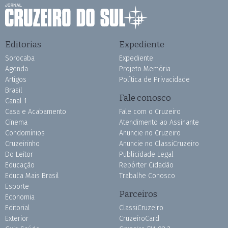
Editorias
Expediente
Sorocaba
Expediente
Agenda
Projeto Memória
Artigos
Política de Privacidade
Brasil
Fale conosco
Canal 1
Casa e Acabamento
Fale com o Cruzeiro
Cinema
Atendimento ao Assinante
Condomínios
Anuncie no Cruzeiro
Cruzeirinho
Anuncie no ClassiCruzeiro
Do Leitor
Publicidade Legal
Educação
Repórter Cidadão
Educa Mais Brasil
Trabalhe Conosco
Esporte
Parceiros
Economia
Editorial
ClassiCruzeiro
Exterior
CruzeiroCard