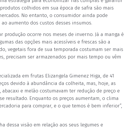
uma estratégia para economizar nas compras e garantir
s produtos colhidos em sua época de safra são mais
rmercados. No entanto, o consumidor ainda pode
 e ao aumento dos custos desses insumos.
or produção ocorre nos meses de inverno. Já a manga é
gumas das opções mais acessíveis e frescas são a
ado, vegetais fora de sua temporada costumam ser mais
ezes, precisam ser armazenados por mais tempo ou vêm
pecializada em frutas Elizangela Gimenez Higa, de 41
eços devido à abundância da colheita, mas, hoje, as
a, abacaxi e melão costumavam ter redução de preço e
e resultado. Enquanto os preços aumentam, o clima
rcadoria para comprar, e o que temos é bem inferior”,
lha dessa visão em relação aos seus legumes e