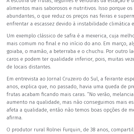
A escolha de frutas, legumes e verduras da estação é 
alimentos mais saborosos e nutritivos. Isso porque o
abundantes, o que reduz os preços nas feiras e supe
enfrentar a escassez devido à instabilidade climática
Um exemplo clássico de safra é a mexerica, cuja melh
mais comum no final e no início do ano. Em março, al
goiaba, o mamão, a beterraba e o chuchu. Por outro l
caros e podem ter qualidade inferior, pois, muitas v
de locais distantes.
Em entrevista ao Jornal Cruzeiro do Sul, a feirante es
anos, explica que, no passado, havia uma queda de pr
frutas acabam ficando mais caras. “No verão, melanci
aumento na qualidade, mas não conseguimos mais ess
afeta a qualidade, então não temos boas opções de me
afirma.
O produtor rural Rolnei Furquin, de 38 anos, comparti