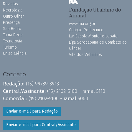
Revistas
Fundação Ubaldino do
Necrologia
Amaral
Outro Olhar
Presença
www.fua.org.br
São Bento
Colégio Politécnico
Tá na Rede
Lar Escola Monteiro Lobato
Tecnologia
Liga Sorocabana de Combate ao
Turismo
Câncer
Uniso Ciência
Vila dos Velhinhos
Contato
Redação:
(15) 99789-3913
Central/Assinante:
(15) 2102-5100 - ramal 5110
Comercial:
(15) 2102-5100 - ramal 5060
Enviar e-mail para Redação
Enviar e-mail para Central/Assinante