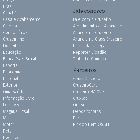
Brasil
Fale conosco
Canal 1
Casa e Acabamento
Fale com o Cruzeiro
Cinema
Atendimento ao Assinante
Condomínios
Anuncie no Cruzeiro
Cruzeirinho
Anuncie no ClassiCruzeiro
Do Leitor
Publicidade Legal
Educação
Repórter Cidadão
Educa Mais Brasil
Trabalhe Conosco
Esporte
Parceiros
Economia
Editorial
ClassiCruzeiro
Exterior
CruzeiroCard
Guia Saúde
Cruzeiro FM 92.3
Informação Livre
CruxLab
Letra Viva
Grafsul
Magnus Futsal
Depositphotos
Mix
Burh
Motor
Pink do Bem OSSEL
Pets
Receitas