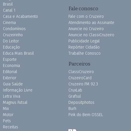
Brasil
Fale conosco
Canal 1
Casa e Acabamento
Fale com o Cruzeiro
Cinema
Atendimento ao Assinante
Condomínios
Anuncie no Cruzeiro
Cruzeirinho
Anuncie no ClassiCruzeiro
Do Leitor
Publicidade Legal
Educação
Repórter Cidadão
Educa Mais Brasil
Trabalhe Conosco
Esporte
Parceiros
Economia
Editorial
ClassiCruzeiro
Exterior
CruzeiroCard
Guia Saúde
Cruzeiro FM 92.3
Informação Livre
CruxLab
Letra Viva
Grafsul
Magnus Futsal
Depositphotos
Mix
Burh
Motor
Pink do Bem OSSEL
Pets
Receitas