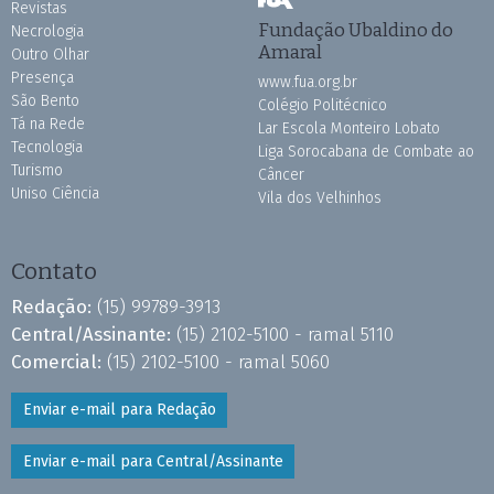
Revistas
Fundação Ubaldino do
Necrologia
Amaral
Outro Olhar
Presença
www.fua.org.br
São Bento
Colégio Politécnico
Tá na Rede
Lar Escola Monteiro Lobato
Tecnologia
Liga Sorocabana de Combate ao
Turismo
Câncer
Uniso Ciência
Vila dos Velhinhos
Contato
Redação:
(15) 99789-3913
Central/Assinante:
(15) 2102-5100 - ramal 5110
Comercial:
(15) 2102-5100 - ramal 5060
Enviar e-mail para Redação
Enviar e-mail para Central/Assinante