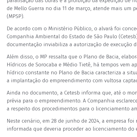
paralisação das obras e a proibição da expedição de no
de Mello Guerra no dia 11 de março, atende mais um p
(MPSP).
De acordo com o Ministério Público, o alvará foi conc
Companhia Ambiental do Estado de São Paulo (Cetesb).
documentação inviabiliza a autorização de execução de
Além disso, o MP ressalta que o Plano de Bacia, elab
Hídricos de Sorocaba e Médio Tietê, há tempos vem ap
hídrico constante no Plano de Bacia caracteriza a si
a implantação do empreendimento com vultosa captaçã
Ainda no documento, a Cetesb informa que, até o momen
prévia para o empreendimento. A Companhia esclare
a respeito dos procedimentos para o licenciamento a
Neste cenário, em 28 de junho de 2024, a empresa foi
informada que deveria proceder ao licenciamento do