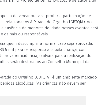
 às 17h. O Projeto de Lei nº 134/2025 é de autoria da
oposta da vereadora visa proibir a participação de
les relacionados à Parada do Orgulho LGBTQIA+ no
r a ausência de menores de idade nesses eventos será
e os pais ou responsáveis.
 para quem descumprir a norma, caso seja aprovada:
R$ 5 mil para os responsáveis pela criança, com
 nova reincidência, o alvará para a realização do
ultas serão destinados ao Conselho Municipal da
e a Parada do Orgulho LGBTQIA+ é um ambiente marcado
bebidas alcoólicas. “As crianças não devem ser