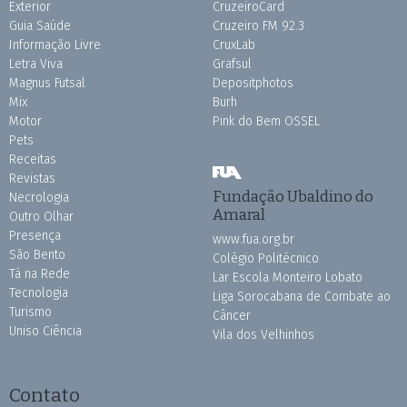
Exterior
CruzeiroCard
Guia Saúde
Cruzeiro FM 92.3
Informação Livre
CruxLab
Letra Viva
Grafsul
Magnus Futsal
Depositphotos
Mix
Burh
Motor
Pink do Bem OSSEL
Pets
Receitas
Revistas
Fundação Ubaldino do
Necrologia
Amaral
Outro Olhar
Presença
www.fua.org.br
São Bento
Colégio Politécnico
Tá na Rede
Lar Escola Monteiro Lobato
Tecnologia
Liga Sorocabana de Combate ao
Turismo
Câncer
Uniso Ciência
Vila dos Velhinhos
Contato