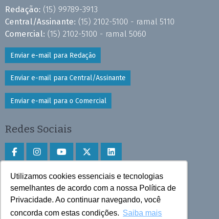
Redação:
(15) 99789-3913
Central/Assinante:
(15) 2102-5100 - ramal 5110
Comercial:
(15) 2102-5100 - ramal 5060
Enviar e-mail para Redação
Enviar e-mail para Central/Assinante
Enviar e-mail para o Comercial
Redes Sociais
Utilizamos cookies essenciais e tecnologias
Faça download do aplicativo
semelhantes de acordo com a nossa Política de
Play Store e App Store
Privacidade. Ao continuar navegando, você
concorda com estas condições.
Saiba mais