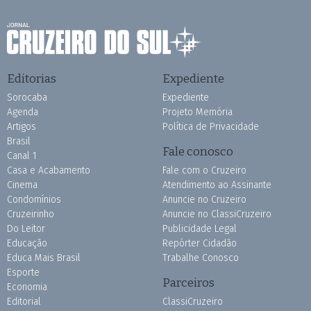
Editorias
Expediente
Sorocaba
Expediente
Agenda
Projeto Memória
Artigos
Política de Privacidade
Brasil
Fale conosco
Canal 1
Casa e Acabamento
Fale com o Cruzeiro
Cinema
Atendimento ao Assinante
Condomínios
Anuncie no Cruzeiro
Cruzeirinho
Anuncie no ClassiCruzeiro
Do Leitor
Publicidade Legal
Educação
Repórter Cidadão
Educa Mais Brasil
Trabalhe Conosco
Esporte
Parceiros
Economia
Editorial
ClassiCruzeiro