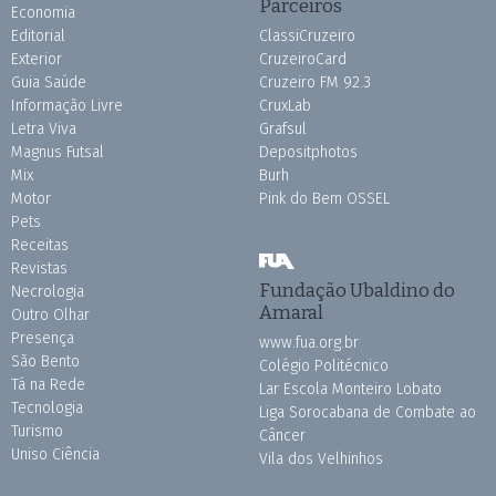
Parceiros
Economia
Editorial
ClassiCruzeiro
Exterior
CruzeiroCard
Guia Saúde
Cruzeiro FM 92.3
Informação Livre
CruxLab
Letra Viva
Grafsul
Magnus Futsal
Depositphotos
Mix
Burh
Motor
Pink do Bem OSSEL
Pets
Receitas
Revistas
Fundação Ubaldino do
Necrologia
Amaral
Outro Olhar
Presença
www.fua.org.br
São Bento
Colégio Politécnico
Tá na Rede
Lar Escola Monteiro Lobato
Tecnologia
Liga Sorocabana de Combate ao
Turismo
Câncer
Uniso Ciência
Vila dos Velhinhos