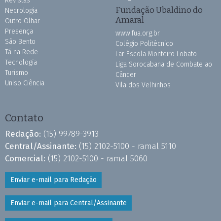
Revistas
Fundação Ubaldino do
Necrologia
Amaral
Outro Olhar
Presença
www.fua.org.br
São Bento
Colégio Politécnico
Tá na Rede
Lar Escola Monteiro Lobato
Tecnologia
Liga Sorocabana de Combate ao
Turismo
Câncer
Uniso Ciência
Vila dos Velhinhos
Contato
Redação:
(15) 99789-3913
Central/Assinante:
(15) 2102-5100 - ramal 5110
Comercial:
(15) 2102-5100 - ramal 5060
Enviar e-mail para Redação
Enviar e-mail para Central/Assinante