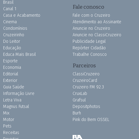
Brasil
Fale conosco
Canal 1
Casa e Acabamento
Fale com o Cruzeiro
Cinema
Atendimento ao Assinante
Condomínios
Anuncie no Cruzeiro
Cruzeirinho
Anuncie no ClassiCruzeiro
Do Leitor
Publicidade Legal
Educação
Repórter Cidadão
Educa Mais Brasil
Trabalhe Conosco
Esporte
Parceiros
Economia
Editorial
ClassiCruzeiro
Exterior
CruzeiroCard
Guia Saúde
Cruzeiro FM 92.3
Informação Livre
CruxLab
Letra Viva
Grafsul
Magnus Futsal
Depositphotos
Mix
Burh
Motor
Pink do Bem OSSEL
Pets
Receitas