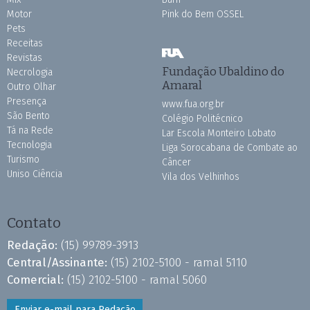
Motor
Pink do Bem OSSEL
Pets
Receitas
Revistas
Fundação Ubaldino do
Necrologia
Amaral
Outro Olhar
Presença
www.fua.org.br
São Bento
Colégio Politécnico
Tá na Rede
Lar Escola Monteiro Lobato
Tecnologia
Liga Sorocabana de Combate ao
Turismo
Câncer
Uniso Ciência
Vila dos Velhinhos
Contato
Redação:
(15) 99789-3913
Central/Assinante:
(15) 2102-5100 - ramal 5110
Comercial:
(15) 2102-5100 - ramal 5060
Enviar e-mail para Redação