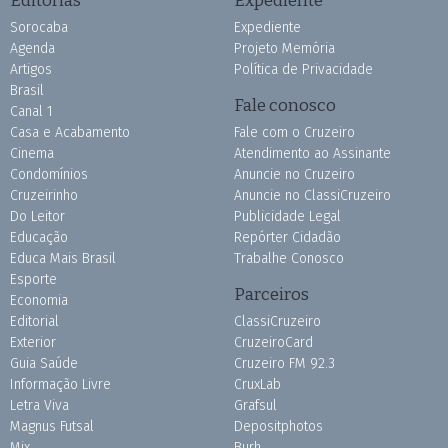
Editorias
Expediente
Sorocaba
Expediente
Agenda
Projeto Memória
Artigos
Política de Privacidade
Brasil
Fale conosco
Canal 1
Casa e Acabamento
Fale com o Cruzeiro
Cinema
Atendimento ao Assinante
Condomínios
Anuncie no Cruzeiro
Cruzeirinho
Anuncie no ClassiCruzeiro
Do Leitor
Publicidade Legal
Educação
Repórter Cidadão
Educa Mais Brasil
Trabalhe Conosco
Esporte
Parceiros
Economia
Editorial
ClassiCruzeiro
Exterior
CruzeiroCard
Guia Saúde
Cruzeiro FM 92.3
Informação Livre
CruxLab
Letra Viva
Grafsul
Magnus Futsal
Depositphotos
Mix
Burh