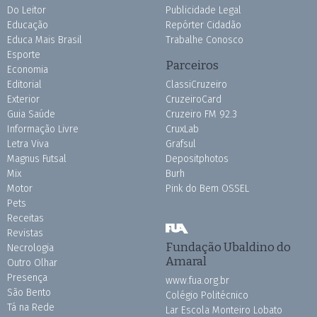
Do Leitor
Publicidade Legal
Educação
Repórter Cidadão
Educa Mais Brasil
Trabalhe Conosco
Esporte
Parceiros
Economia
Editorial
ClassiCruzeiro
Exterior
CruzeiroCard
Guia Saúde
Cruzeiro FM 92.3
Informação Livre
CruxLab
Letra Viva
Grafsul
Magnus Futsal
Depositphotos
Mix
Burh
Motor
Pink do Bem OSSEL
Pets
Receitas
Revistas
Fundação Ubaldino do
Necrologia
Amaral
Outro Olhar
Presença
www.fua.org.br
São Bento
Colégio Politécnico
Tá na Rede
Lar Escola Monteiro Lobato