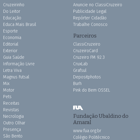
Cruzeirinho
Anuncie no ClassiCruzeiro
Do Leitor
Publicidade Legal
Educação
Repórter Cidadão
Educa Mais Brasil
Trabalhe Conosco
Esporte
Parceiros
Economia
Editorial
ClassiCruzeiro
Exterior
CruzeiroCard
Guia Saúde
Cruzeiro FM 92.3
Informação Livre
CruxLab
Letra Viva
Grafsul
Magnus Futsal
Depositphotos
Mix
Burh
Motor
Pink do Bem OSSEL
Pets
Receitas
Revistas
Fundação Ubaldino do
Necrologia
Amaral
Outro Olhar
Presença
www.fua.org.br
São Bento
Colégio Politécnico