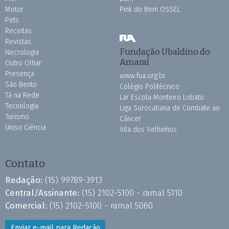
Motor
Pink do Bem OSSEL
Pets
Receitas
Revistas
Fundação Ubaldino do
Necrologia
Amaral
Outro Olhar
Presença
www.fua.org.br
São Bento
Colégio Politécnico
Tá na Rede
Lar Escola Monteiro Lobato
Tecnologia
Liga Sorocabana de Combate ao
Turismo
Câncer
Uniso Ciência
Vila dos Velhinhos
Contato
Redação:
(15) 99789-3913
Central/Assinante:
(15) 2102-5100 - ramal 5110
Comercial:
(15) 2102-5100 - ramal 5060
Enviar e-mail para Redação