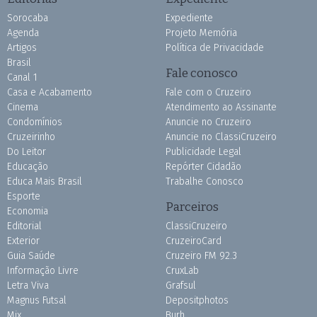
Sorocaba
Expediente
Agenda
Projeto Memória
Artigos
Política de Privacidade
Brasil
Fale conosco
Canal 1
Casa e Acabamento
Fale com o Cruzeiro
Cinema
Atendimento ao Assinante
Condomínios
Anuncie no Cruzeiro
Cruzeirinho
Anuncie no ClassiCruzeiro
Do Leitor
Publicidade Legal
Educação
Repórter Cidadão
Educa Mais Brasil
Trabalhe Conosco
Esporte
Parceiros
Economia
Editorial
ClassiCruzeiro
Exterior
CruzeiroCard
Guia Saúde
Cruzeiro FM 92.3
Informação Livre
CruxLab
Letra Viva
Grafsul
Magnus Futsal
Depositphotos
Mix
Burh