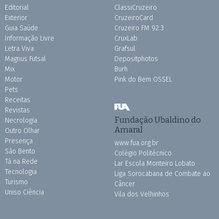
Editorial
ClassiCruzeiro
Exterior
CruzeiroCard
Guia Saúde
Cruzeiro FM 92.3
Informação Livre
CruxLab
Letra Viva
Grafsul
Magnus Futsal
Depositphotos
Mix
Burh
Motor
Pink do Bem OSSEL
Pets
Receitas
Revistas
Fundação Ubaldino do
Necrologia
Amaral
Outro Olhar
Presença
www.fua.org.br
São Bento
Colégio Politécnico
Tá na Rede
Lar Escola Monteiro Lobato
Tecnologia
Liga Sorocabana de Combate ao
Turismo
Câncer
Uniso Ciência
Vila dos Velhinhos