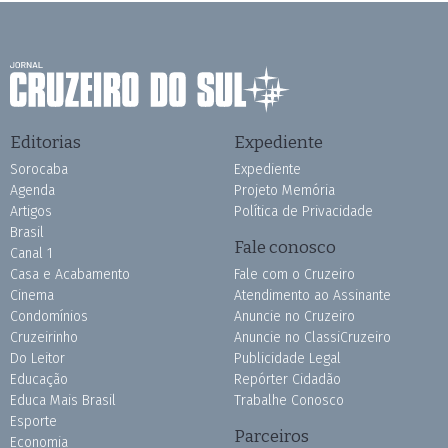
Editorias
Expediente
Sorocaba
Expediente
Agenda
Projeto Memória
Artigos
Política de Privacidade
Brasil
Fale conosco
Canal 1
Casa e Acabamento
Fale com o Cruzeiro
Cinema
Atendimento ao Assinante
Condomínios
Anuncie no Cruzeiro
Cruzeirinho
Anuncie no ClassiCruzeiro
Do Leitor
Publicidade Legal
Educação
Repórter Cidadão
Educa Mais Brasil
Trabalhe Conosco
Esporte
Parceiros
Economia