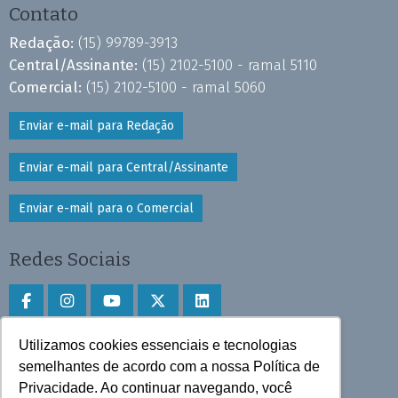
Contato
Redação:
(15) 99789-3913
Central/Assinante:
(15) 2102-5100 - ramal 5110
Comercial:
(15) 2102-5100 - ramal 5060
Enviar e-mail para Redação
Enviar e-mail para Central/Assinante
Enviar e-mail para o Comercial
Redes Sociais
Utilizamos cookies essenciais e tecnologias
Faça download do aplicativo
semelhantes de acordo com a nossa Política de
Privacidade. Ao continuar navegando, você
Play Store e App Store