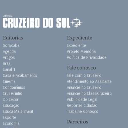
Editorias
Expediente
Sorocaba
Expediente
Agenda
Projeto Memória
Artigos
Política de Privacidade
Brasil
Fale conosco
Canal 1
Casa e Acabamento
Fale com o Cruzeiro
Cinema
Atendimento ao Assinante
Condomínios
Anuncie no Cruzeiro
Cruzeirinho
Anuncie no ClassiCruzeiro
Do Leitor
Publicidade Legal
Educação
Repórter Cidadão
Educa Mais Brasil
Trabalhe Conosco
Esporte
Parceiros
Economia