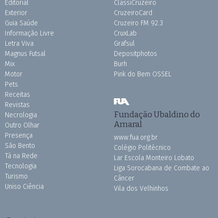
Editorial
ClassiCruzeiro
Exterior
CruzeiroCard
Guia Saúde
Cruzeiro FM 92.3
Informação Livre
CruxLab
Letra Viva
Grafsul
Magnus Futsal
Depositphotos
Mix
Burh
Motor
Pink do Bem OSSEL
Pets
Receitas
Revistas
Fundação Ubaldino do
Necrologia
Amaral
Outro Olhar
Presença
www.fua.org.br
São Bento
Colégio Politécnico
Tá na Rede
Lar Escola Monteiro Lobato
Tecnologia
Liga Sorocabana de Combate ao
Turismo
Câncer
Uniso Ciência
Vila dos Velhinhos