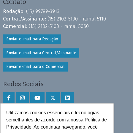
Contato
Redação:
(15) 99789-3913
Central/Assinante:
(15) 2102-5100 - ramal 5110
Comercial:
(15) 2102-5100 - ramal 5060
Enviar e-mail para Redação
Enviar e-mail para Central/Assinante
Enviar e-mail para o Comercial
Redes Sociais
Utilizamos cookies essenciais e tecnologias
Faça download do aplicativo
semelhantes de acordo com a nossa Política de
Play Store e App Store
Privacidade. Ao continuar navegando, você